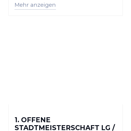
Mehr anzeigen
Schüler vervollständigt somit den…
1. OFFENE
STADTMEISTERSCHAFT LG /