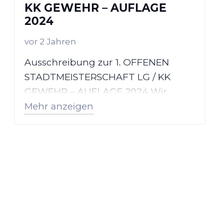
KK GEWEHR – AUFLAGE
2024
vor 2 Jahren
Ausschreibung zur 1. OFFENEN
STADTMEISTERSCHAFT LG / KK
GEWEHR – AUFLAGE 2024 Wir
Mehr anzeigen
führen die Stadtmeisterschaft LG /…