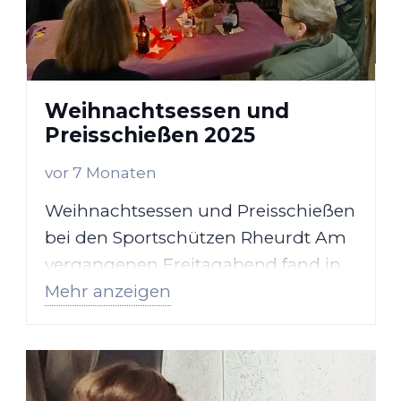
Weihnachtsessen und
Preisschießen 2025
vor 7 Monaten
Weihnachtsessen und Preisschießen
bei den Sportschützen Rheurdt Am
vergangenen Freitagabend fand in
Mehr anzeigen
unserem Schützenverein das
jährliche Weihnachtsessen mit…