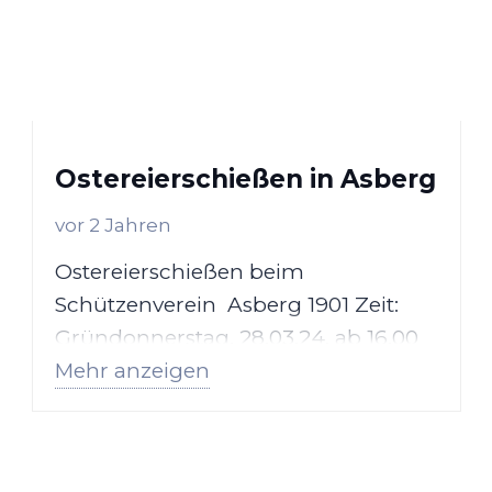
Ostereierschießen in Asberg
vor 2 Jahren
Ostereierschießen beim
Schützenverein Asberg 1901 Zeit:
Gründonnerstag, 28.03.24, ab 16.00
Mehr anzeigen
Uhr. Ort: Schießstand des
Schützenverein Asberg Unter den…