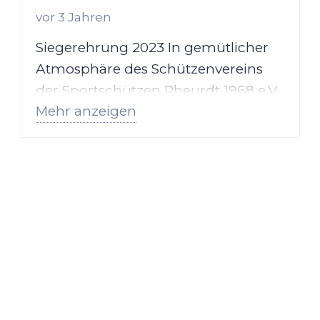
vor 3 Jahren
Siegerehrung 2023 In gemütlicher
Atmosphäre des Schützenvereins
der Sportschützen Rheurdt 1968 e.V.
Mehr anzeigen
fand auch dieses Jahr eine
beeindruckende…