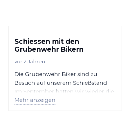
Schiessen mit den
Grubenwehr Bikern
vor 2 Jahren
Die Grubenwehr Biker sind zu
Besuch auf unserem Schießstand
Im September hatten wir wieder die
Mehr anzeigen
Freude, die Grubenwehr…