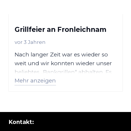
Grillfeier an Fronleichnam
vor 3 Jahren
Nach langer Zeit war es wieder so
weit und wir konnten wieder unser
beliebtes „Bankgrillen“ abhalten. Es
Mehr anzeigen
gab…
Kontakt: