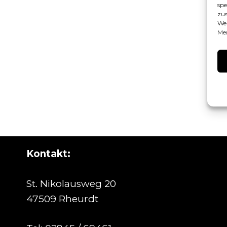
spe
zus
Wen
Mer
Kontakt:
St. Nikolausweg 20
47509 Rheurdt